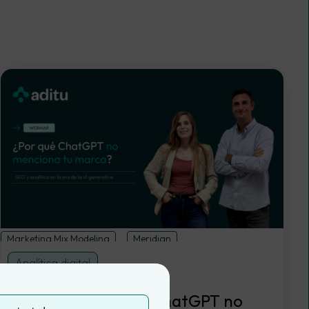
Marketing Mix Modeling
Meridian
Analítica digital
Webinar | ¿Por qué ChatGPT no