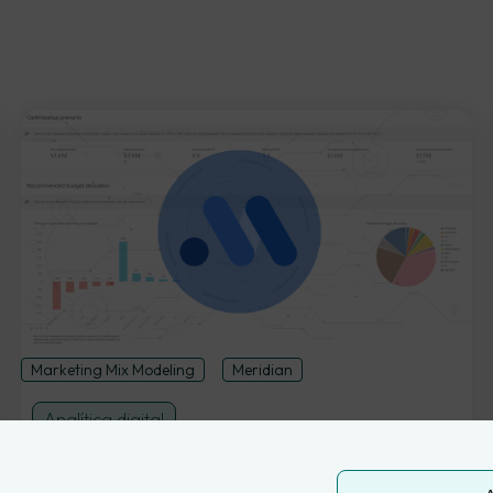
Marketing Mix Modeling
Meridian
Analítica digital
Qué es Google Meridian y cómo