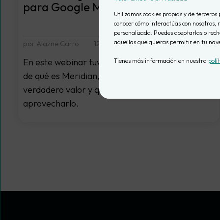
para Google Meridian?
Utilizamos cookies propias y de terceros 
conocer cómo interactúas con nosotros, r
personalizada. Puedes aceptarlas o recha
aquellas que quieras permitir en tu nav
por Alazne Carro
12 junio, 2025
En este webinar tuvimos la oportunidad de ver
Tienes más información en nuestra
polí
de qué es Meridian, en qué casos aporta
verdadero valor y qué empresas pueden
aprovecharlo.