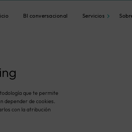
icio
BI conversacional
Servicios
Sobr
ing
todología que te permite
sin depender de cookies.
los con la atribución