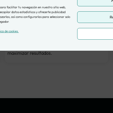
A
ayuda a mejorar tus decisiones de
para facilitar tu navegación en nuestro sitio web,
marketing
ecopilar datos estadísticos y ofrecerte publicidad
zarlas, así como configurarlas para seleccionar solo
R
egador.
por Ainhoa Subiñas
10 junio, 2025
Te contamos qué es Meridian, la herramienta
tica de cookies.
que te ayudará a entender qué canales
funcionan, cuáles no y dónde invertir para
maximizar resultados.