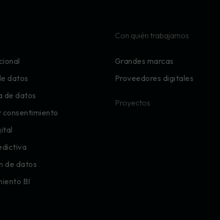
Con quién trabajamos
cional
Grandes marcas
de datos
Proveedores digitales
a de datos
Proyectos
y consentimiento
ital
edictiva
ón de datos
ento BI