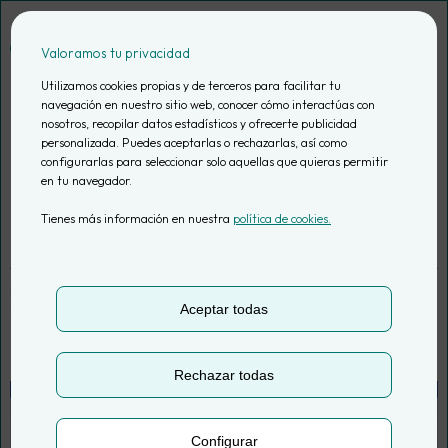
Saltar
al
Valoramos tu privacidad
contenido
Utilizamos cookies propias y de terceros para facilitar tu
navegación en nuestro sitio web, conocer cómo interactúas con
nosotros, recopilar datos estadísticos y ofrecerte publicidad
Matomo: qué es y
personalizada. Puedes aceptarlas o rechazarlas, así como
configurarlas para seleccionar solo aquellas que quieras permitir
en tu navegador.
para qué sirve
Tienes más información en nuestra
política de cookies.
por
Ana Rey | Data Analyst
Actualizado el
13 May, 2025
Aceptar todas
11 min. de lectura
Rechazar todas
Configurar