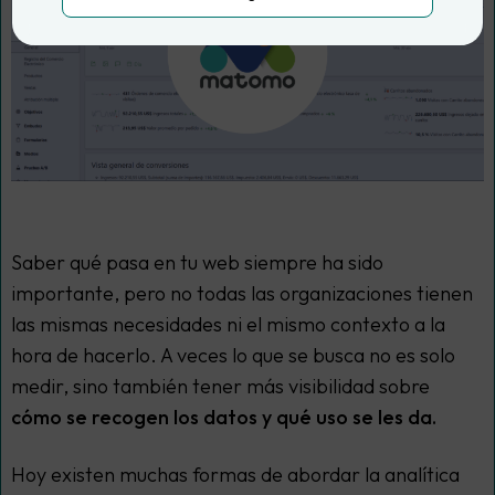
Saber qué pasa en tu web siempre ha sido
importante, pero no todas las organizaciones tienen
las mismas necesidades ni el mismo contexto a la
hora de hacerlo. A veces lo que se busca no es solo
medir, sino también tener más visibilidad sobre
cómo se recogen los datos y qué uso se les da.
Hoy existen muchas formas de abordar la analítica