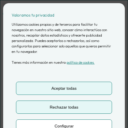
Saltar
al
Valoramos tu privacidad
contenido
Utilizamos cookies propias y de terceros para facilitar tu
navegación en nuestro sitio web, conocer cómo interactúas con
nosotros, recopilar datos estadísticos y ofrecerte publicidad
personalizada. Puedes aceptarlas o rechazarlas, así como
configurarlas para seleccionar solo aquellas que quieras permitir
en tu navegador.
Tienes más información en nuestra
política de cookies.
Cultura del dato
Aceptar todas
Fomenta una cultura empresarial data-driven.
Descubre cómo las empresas pueden adoptar el uso
estratégico de los datos para mejorar la toma de
Rechazar todas
decisiones y la personalización de la experiencia del
cliente.
Configurar