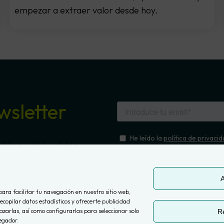
empezar a extraer valor desde hoy.
wsletter
ítica y de los datos
A
para facilitar tu navegación en nuestro sitio web,
ecopilar datos estadísticos y ofrecerte publicidad
zarlas, así como configurarlas para seleccionar solo
R
egador.