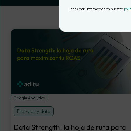
Tienes más información en nuestra
polí
Google Analytics
First-party data
Data Strength: la hoja de ruta para