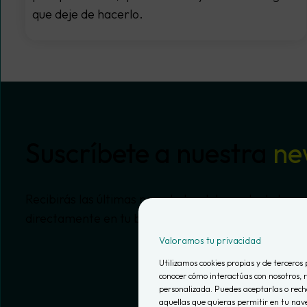
que deje de hacerlo.
Suscríbete a nuestra
ne
Recibirás las últimas novedades del mundo de la anal
directamente en tu buzón de correo.
Valoramos tu privacidad
Utilizamos cookies propias y de terceros 
conocer cómo interactúas con nosotros, r
personalizada. Puedes aceptarlas o recha
aquellas que quieras permitir en tu nav