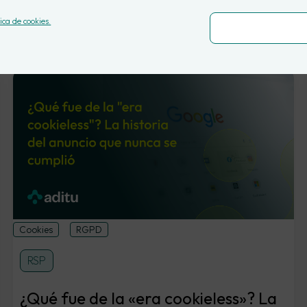
tica de cookies.
Cookies
RGPD
RSP
¿Qué fue de la «era cookieless»? La