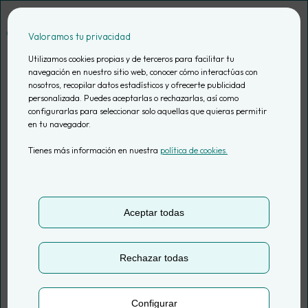
Saltar
al
Valoramos tu privacidad
contenido
Utilizamos cookies propias y de terceros para facilitar tu
navegación en nuestro sitio web, conocer cómo interactúas con
nosotros, recopilar datos estadísticos y ofrecerte publicidad
personalizada. Puedes aceptarlas o rechazarlas, así como
Servicio
configurarlas para seleccionar solo aquellas que quieras permitir
en tu navegador.
especializado en
Tienes más información en nuestra
política de cookies.
datos para
Aceptar todas
marketing
Rechazar todas
Somos tu Data Partner estratégico para superar
los desafíos del análisis de datos. Resolvemos los
Configurar