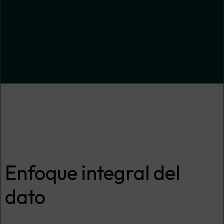
sesiones formativas y reuniones de trabajo,
facilitamos la interpretación de los datos y su
aplicación en el negocio.
Enfoque integral del
dato