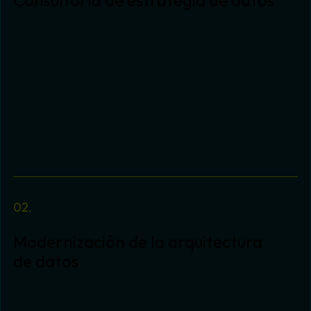
Consultoría de estrategia de datos
Alineamos tu estrategia de datos con los
objetivos de negocio, diseñando un enfoque
first-party que garantice un uso eficiente,
seguro y rentable de la información. Desde la
selección del stack tecnológico hasta la
adopción de las soluciones, te ayudamos a
convertir los datos en un activo estratégico.
Modernización de la arquitectura
de datos
Diseñamos y modernizamos infraestructuras de