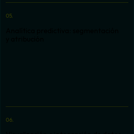
Analítica predictiva: segmentación
y atribución
Transformamos datos en predicciones
accionables. Aplicamos modelos avanzados de
segmentación, atribución y machine learning
para anticipar tendencias, personalizar la
experiencia del cliente y optimizar el retorno de
la inversión en marketing y publicidad digital.