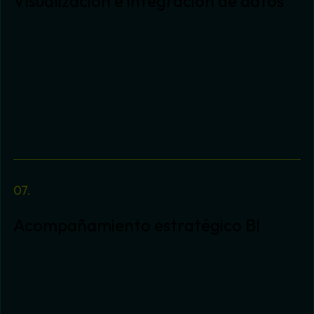
Visualización e integración de datos
Transformamos los datos en información
accionable con dashboards dinámicos
personalizados. Unificamos fuentes de
información y diseñamos cuadros de mando
intuitivos que permiten una toma de decisiones
ágil y basada en datos en tiempo real.
Acompañamiento estratégico BI
Favorecemos la adopción del dato dentro de la
organización, asegurando que la información
impulse decisiones estratégicas. A través de