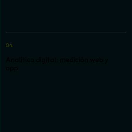
asegurar una recopilación de datos
transparente y alineada con las mejores
prácticas del mercado.
Analítica digital: medición web y
app
Medimos lo que realmente importa. Diseñamos
estrategias de medición precisas, auditamos y
optimizamos el tracking analítico e
implementamos soluciones avanzadas para
entender el comportamiento de los usuarios en
entornos web y app.