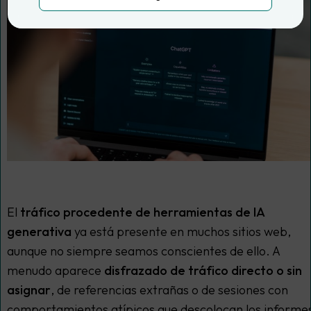
El
tráfico procedente de herramientas de IA
generativa
ya está presente en muchos sitios web,
aunque no siempre seamos conscientes de ello. A
menudo aparece
disfrazado de tráfico directo o sin
asignar
, de referencias extrañas o de sesiones con
comportamientos atípicos que descolocan los informe