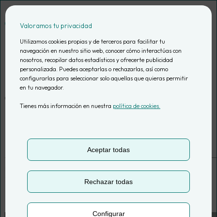
Saltar
al
Valoramos tu privacidad
contenido
Utilizamos cookies propias y de terceros para facilitar tu
navegación en nuestro sitio web, conocer cómo interactúas con
nosotros, recopilar datos estadísticos y ofrecerte publicidad
Cómo identificar el
personalizada. Puedes aceptarlas o rechazarlas, así como
configurarlas para seleccionar solo aquellas que quieras permitir
en tu navegador.
tráfico de IA en
Tienes más información en nuestra
política de cookies.
Google Analytics
Aceptar todas
por
Ana Rey | Data Analyst
Actualizado el
10 Mar, 2026
Rechazar todas
12 min. de lectura
Configurar