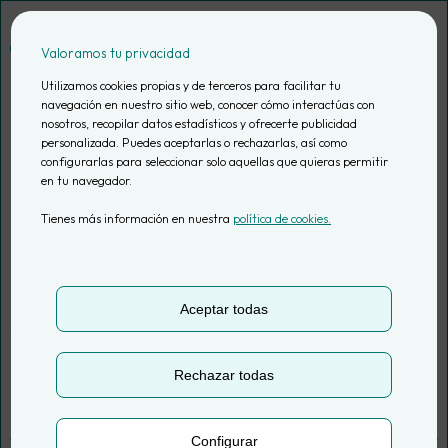
Saltar
al
Valoramos tu privacidad
contenido
Utilizamos cookies propias y de terceros para facilitar tu
navegación en nuestro sitio web, conocer cómo interactúas con
nosotros, recopilar datos estadísticos y ofrecerte publicidad
Orígenes de tráfico
personalizada. Puedes aceptarlas o rechazarlas, así como
configurarlas para seleccionar solo aquellas que quieras permitir
en tu navegador.
en Google
Tienes más información en nuestra
política de cookies.
Analytics: qué
significan y cómo
Aceptar todas
analizarlos
Rechazar todas
Configurar