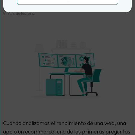
por
Ana Rey | Data Analyst
Actualizado el
10 Mar, 2025
9 min. de lectura
Cuando analizamos el rendimiento de una web, una
app o un ecommerce, una de las primeras preguntas