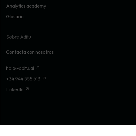
Analytics academy
Glosario
Sobre Aditu
Contacta con nosotros
hola@aditu.ai
+34 944 555 613
LinkedIn
© 2026 Aditu