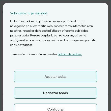
Saltar
al
Valoramos tu privacidad
contenido
Utilizamos cookies propias y de terceros para facilitar tu
navegación en nuestro sitio web, conocer cómo interactúas con
nosotros, recopilar datos estadísticos y ofrecerte publicidad
Integración de los
personalizada. Puedes aceptarlas o rechazarlas, así como
configurarlas para seleccionar solo aquellas que quieras permitir
en tu navegador.
datos first-party
Tienes más información en nuestra
política de cookies.
con marketplaces
en Seller Emotion
Aceptar todas
Rechazar todas
por
Antón Suárez | Head of Business Development
Actualizado el
7 Oct, 2024
3 min. de lectura
Configurar