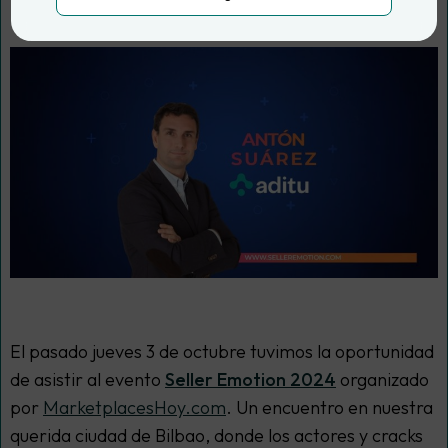
El pasado jueves 3 de octubre tuvimos la oportunidad
de asistir al evento
Seller Emotion 2024
organizado
por
MarketplacesHoy.com
. Un encuentro en nuestra
querida ciudad de Bilbao, donde los actores y cracks