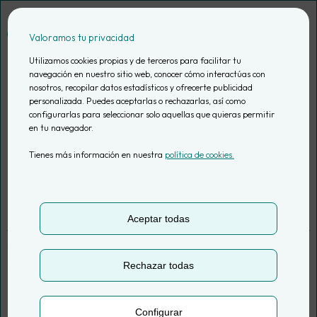
Saltar
al
Valoramos tu privacidad
contenido
Utilizamos cookies propias y de terceros para facilitar tu
navegación en nuestro sitio web, conocer cómo interactúas con
nosotros, recopilar datos estadísticos y ofrecerte publicidad
Filtrado de tráfico
personalizada. Puedes aceptarlas o rechazarlas, así como
configurarlas para seleccionar solo aquellas que quieras permitir
en tu navegador.
interno por IPs en
Tienes más información en nuestra
política de cookies.
Google Analytics 4
Aceptar todas
por
Alazne Carro | Data Consultant & Technical Trainer
Actualizado el
10 Nov, 2025
Rechazar todas
3 min. de lectura
Configurar