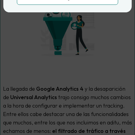
La llegada de
Google Analytics 4
y la desaparición
de
Universal Analytics
trajo consigo muchos cambios
a la hora de configurar e implementar un tracking.
Entre ellos cabe destacar una de las funcionalidades
que muchos, entre los que nos incluimos en aditu, más
echamos de menos:
el filtrado de tráfico a través