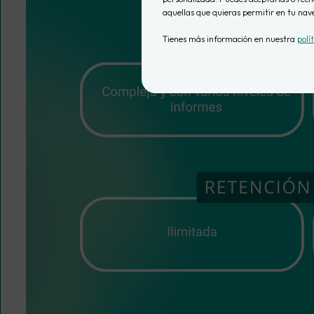
aquellas que quieras permitir en tu nav
Tienes más información en nuestra
polí