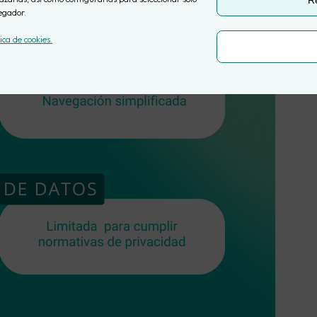
R
egador.
tica de cookies.