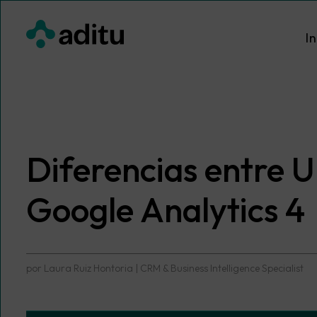
Saltar
al
In
contenido
Diferencias entre U
Google Analytics 4
por
Laura Ruiz Hontoria | CRM & Business Intelligence Specialist