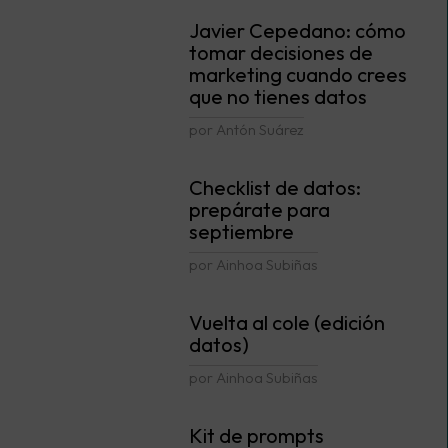
Javier Cepedano: cómo
tomar decisiones de
marketing cuando crees
que no tienes datos
por Antón Suárez
Checklist de datos:
prepárate para
septiembre
por Ainhoa Subiñas
Vuelta al cole (edición
datos)
por Ainhoa Subiñas
Kit de prompts