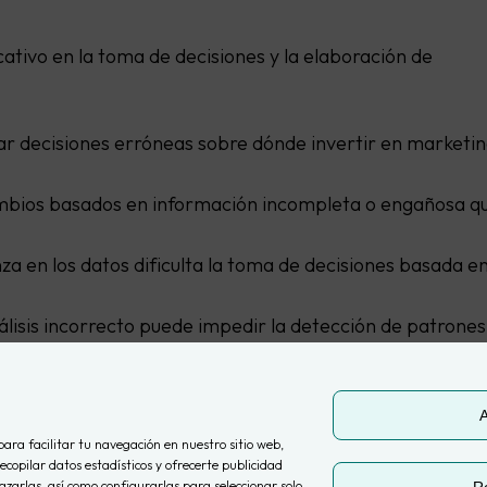
cativo en la toma de decisiones y la elaboración de
r decisiones erróneas sobre dónde invertir en marketi
mbios basados en información incompleta o engañosa q
nza en los datos dificulta la toma de decisiones basada e
lisis incorrecto puede impedir la detección de patrones
:
si las conversiones no se registran correctamente en
s canales de adquisición.
A
para facilitar tu navegación en nuestro sitio web,
ecopilar datos estadísticos y ofrecerte publicidad
zarlas, así como configurarlas para seleccionar solo