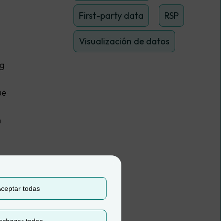
First-party data
RSP
Visualización de datos
ng
ue
n
ceptar todas