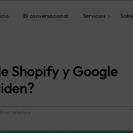
icio
BI conversacional
Servicios
Sobr
de Shopify y Google
ciden?
8 min. de lectura