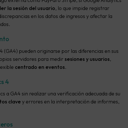
ago externa como PayPal o Stripe, si Google Analytics
r la sesión del usuario
, lo que impide registrar
screpancias en los datos de ingresos y afectar la
ados.
ento
4 (GA4) pueden originarse por las diferencias en sus
propios servidores para medir
sesiones y usuarios
,
exible
centrado en eventos
.
cs 4
s a GA4 sin realizar una verificación adecuada de su
tos clave
y errores en la interpretación de informes,
ceros