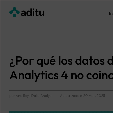
Saltar
al
In
contenido
¿Por qué los datos 
Analytics 4 no coin
por
Ana Rey | Data Analyst
Actualizado el
20 Mar, 2025