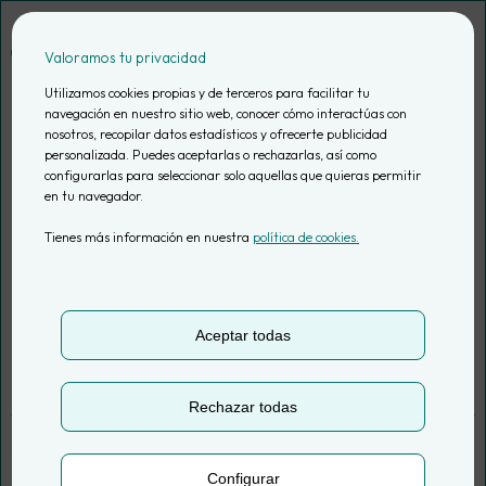
Saltar
al
Valoramos tu privacidad
contenido
Utilizamos cookies propias y de terceros para facilitar tu
navegación en nuestro sitio web, conocer cómo interactúas con
nosotros, recopilar datos estadísticos y ofrecerte publicidad
Métete al agua: deja
personalizada. Puedes aceptarlas o rechazarlas, así como
configurarlas para seleccionar solo aquellas que quieras permitir
en tu navegador.
de buscar el dato
Tienes más información en nuestra
política de cookies.
perfecto y empieza
con lo que tienes
Aceptar todas
Rechazar todas
Actualizado el
22 Jun, 2026
1 min. de lectura
Configurar