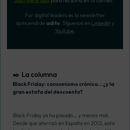
Suscríbete aquí
para recibirla en tu correo.
For digital leaders
es la newsletter
quincenal de
aditu
. Síguenos
en
Linkedin
y
Youtube
.
✒️ La columna
Black Friday: consumismo crónico… ¿y la
gran estafa del descuento?
Black Friday ya ha pasado… y menos mal.
Desde que aterrizó en España en 2012, esta