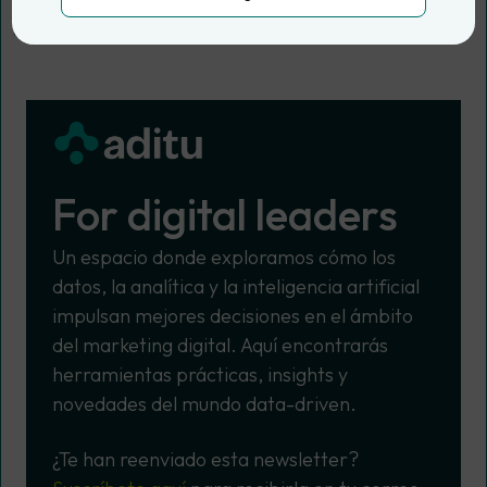
Actualizado el
4 Dic, 2025
10 min. de lectura
For digital leaders
Un espacio donde exploramos cómo los
datos, la analítica y la inteligencia artificial
impulsan mejores decisiones en el ámbito
del marketing digital. Aquí encontrarás
herramientas prácticas, insights y
novedades del mundo data-driven.
¿Te han reenviado esta newsletter?