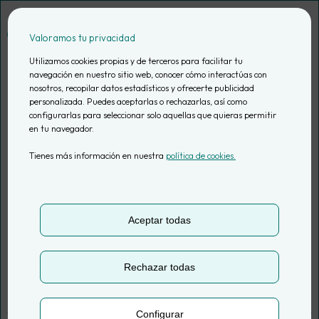
Saltar
al
Valoramos tu privacidad
contenido
Utilizamos cookies propias y de terceros para facilitar tu
navegación en nuestro sitio web, conocer cómo interactúas con
nosotros, recopilar datos estadísticos y ofrecerte publicidad
Black Friday:
personalizada. Puedes aceptarlas o rechazarlas, así como
configurarlas para seleccionar solo aquellas que quieras permitir
en tu navegador.
consumismo
Tienes más información en nuestra
política de cookies.
crónico… ¿y la gran
estafa del
Aceptar todas
descuento?
Rechazar todas
Configurar