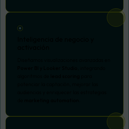
Inteligencia de negocio y
activación
Diseñamos visualizaciones avanzadas en
Power BI y Looker Studio
, integrando
algoritmos de
lead scoring
para
potenciar la captación, mejorar las
audiencias y enriquecer las estrategias
de
marketing automation
.