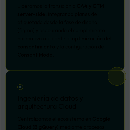
Lideramos la transición a
GA4 y GTM
server-side
, integrando planes de
etiquetado desde la fase de diseño
(figma) y asegurando el cumplimiento
normativo mediante la
optimización del
consentimiento
y la configuración de
Consent Mode
.
Ingeniería de datos y
arquitectura Cloud
Centralizamos el ecosistema en
Google
Cloud (BigQuery)
mediante procesos