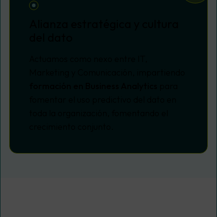
Alianza estratégica y cultura
del dato
Actuamos como nexo entre IT,
Marketing y Comunicación, impartiendo
formación en Business Analytics
para
fomentar el uso predictivo del dato en
toda la organización, fomentando el
crecimiento conjunto.