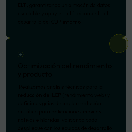
ELT
, garantizando un almacén de datos
escalable y apoyando técnicamente el
desarrollo del
CDP interno
.
Optimización del rendimiento
y producto
Realizamos análisis técnicos para la
reducción del LCP
(rendimiento web) y
definimos guías de implementación
analítica para
aplicaciones móviles
nativas e híbridas, validando cada
despliegue con los equipos de desarrollo.