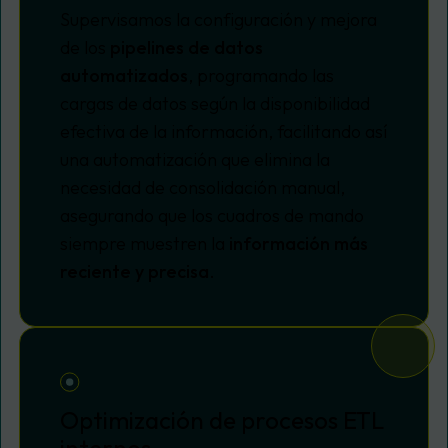
Supervisamos la configuración y mejora
de los
pipelines de datos
automatizados
, programando las
cargas de datos según la disponibilidad
efectiva de la información, facilitando así
una automatización que elimina la
necesidad de consolidación manual,
asegurando que los cuadros de mando
siempre muestren la
información más
reciente y precisa
.
Optimización de procesos ETL