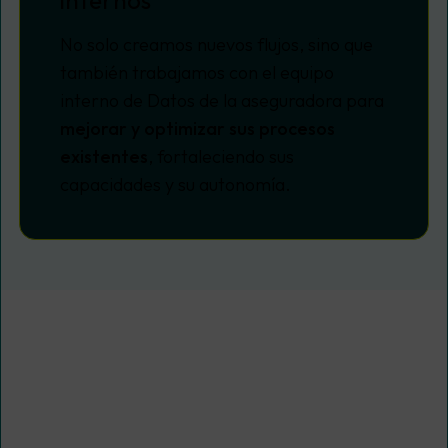
internos
No solo creamos nuevos flujos, sino que
también trabajamos con el equipo
interno de Datos de la aseguradora para
mejorar y optimizar sus procesos
existentes
, fortaleciendo sus
capacidades y su autonomía.