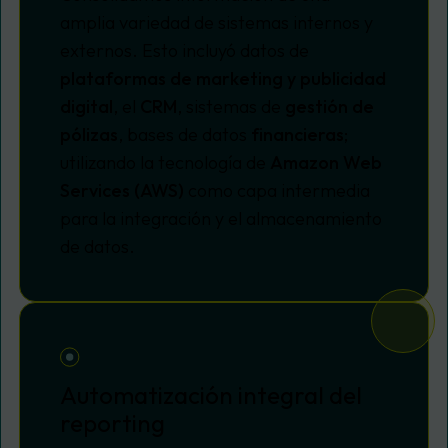
amplia variedad de sistemas internos y
externos. Esto incluyó datos de
plataformas de marketing y publicidad
digital
, el
CRM
, sistemas de
gestión de
pólizas
, bases de datos
financieras
;
utilizando la tecnología de
Amazon Web
Services (AWS)
como capa intermedia
para la integración y el almacenamiento
de datos.
Automatización integral del
reporting