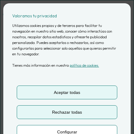
Saltar
al
Valoramos tu privacidad
contenido
Utilizamos cookies propias y de terceros para facilitar tu
navegación en nuestro sitio web, conocer cómo interactúas con
nosotros, recopilar datos estadísticos y ofrecerte publicidad
personalizada. Puedes aceptarlas o rechazarlas, así como
configurarlas para seleccionar solo aquellas que quieras permitir
en tu navegador.
COMPAÑÍA DE SEGUROS
Tienes más información en nuestra
política de cookies.
Automatización del
reporting interno
Aceptar todas
Rechazar todas
Configurar