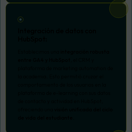
Integración de datos con
HubSpot:
Establecimos una
integración robusta
entre GA4 y HubSpot
, el CRM y
plataforma de
marketing automation
de
la academia. Esto permitió cruzar el
comportamiento de los usuarios en la
plataforma de e-learning con sus datos
de contacto y actividad en HubSpot,
ofreciendo una
visión unificada del ciclo
de vida del estudiante
.