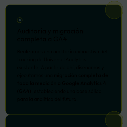
Auditoría y migración
completa a GA4
Realizamos una auditoría exhaustiva del
tracking
de Universal Analytics
existente. A partir de ahí, diseñamos y
ejecutamos una
migración completa de
toda la medición a Google Analytics 4
(GA4)
, estableciendo una base sólida
para la analítica del futuro.