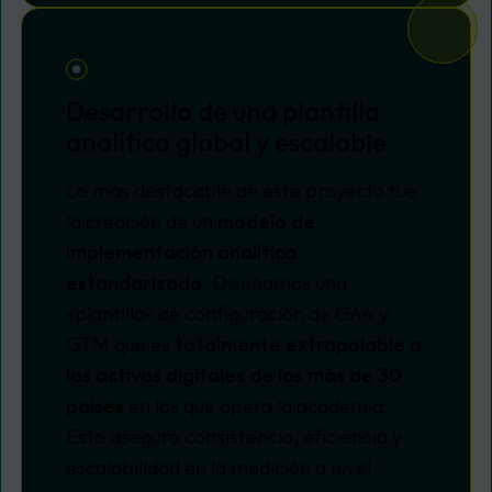
Desarrollo de una plantilla
analítica global y escalable
Lo más destacable de este proyecto fue
la creación de un
modelo de
implementación analítica
estandarizado
. Diseñamos una
«plantilla» de configuración de GA4 y
GTM que es
totalmente extrapolable a
los activos digitales de los más de 30
países
en los que opera la academia.
Esto asegura consistencia, eficiencia y
escalabilidad en la medición a nivel