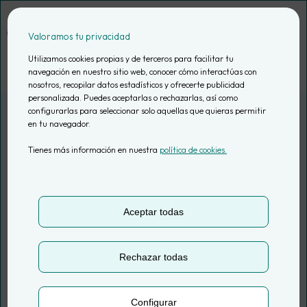
Saltar
al
Valoramos tu privacidad
contenido
Utilizamos cookies propias y de terceros para facilitar tu
navegación en nuestro sitio web, conocer cómo interactúas con
nosotros, recopilar datos estadísticos y ofrecerte publicidad
personalizada. Puedes aceptarlas o rechazarlas, así como
configurarlas para seleccionar solo aquellas que quieras permitir
en tu navegador.
ACADEMIA DE IDIOMAS INTERNACIONAL
Tienes más información en nuestra
política de cookies.
Analítica de
producto para la
Aceptar todas
plataforma de e-
Rechazar todas
learning
Configurar