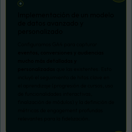
Implementación de un modelo
de datos avanzado y
personalizado
Configuramos GA4 para capturar
eventos, conversiones y audiencias
mucho más detalladas y
personalizadas
que las existentes. Esto
incluyó el seguimiento de hitos clave en
el aprendizaje (progresión de cursos, uso
de funcionalidades interactivas,
finalización de módulos) y la definición de
métricas de
engagement
profundas
relevantes para la fidelización.