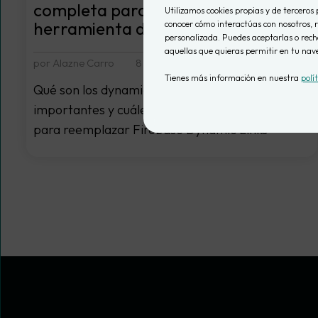
completa para escoger tu
Utilizamos cookies propias y de terceros 
herramienta de links dinámicos
conocer cómo interactúas con nosotros, r
personalizada. Puedes aceptarlas o recha
aquellas que quieras permitir en tu nav
por Alazne Carro
8 septiembre, 2025
Tienes más información en nuestra
polí
Qué son los dynamic links, por qué son tan
importantes y cuáles son las mejores opciones
para reemplazar Firebase Dynamic Links