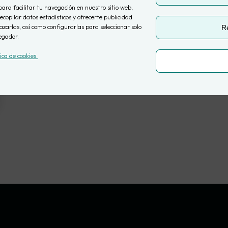
para facilitar tu navegación en nuestro sitio web,
ecopilar datos estadísticos y ofrecerte publicidad
zarlas, así como configurarlas para seleccionar solo
R
egador.
tica de cookies.