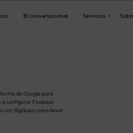
icio
BI conversacional
Servicios
Sobr
taforma de Google para
e a configurar Firebase
lo con BigQuery para llevar