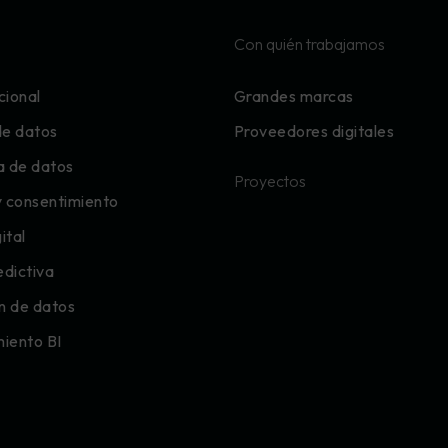
Con quién trabajamos
cional
Grandes marcas
de datos
Proveedores digitales
a de datos
Proyectos
y consentimiento
ital
edictiva
ón de datos
ento BI